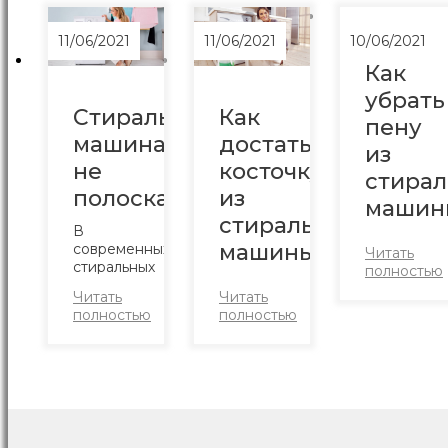
11/06/2021
11/06/2021
10/06/2021
Как
убрать
Стиральная
Как
пену
машина
достать
из
не
косточку
стира
полоскает
из
машин
стиральной
В
Стирка
машины
современных
Читать
вещей в
стиральных
полностью
стиральной
машинах
Во
машине
Читать
Читать
большой
время
сопровожд
полностью
полностью
выбор
стирки в
рядом
режимов
машинку
действий
стирки,
могут
—
некоторые
попадать
требуется
устройства
посторонние
загрузить
даже
предметы
грязные
могут
—
вещи в
стирать
мелочь,