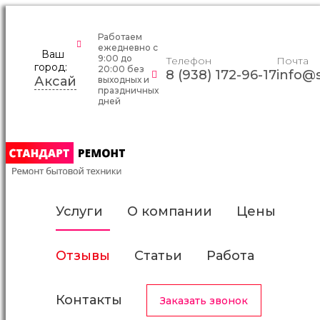
Работаем
ежедневно c
Ваш
9:00 до
Телефон
Почта
город:
20:00 без
8 (938) 172-96-17
info@s
Аксай
выходных и
праздничных
дней
Услуги
О компании
Цены
Отзывы
Статьи
Работа
Контакты
Заказать звонок