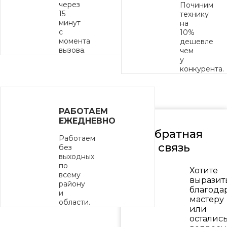
через
Починим
15
технику
минут
на
с
10%
момента
дешевле
вызова.
чем
у
конкурента.
РАБОТАЕМ
ЕЖЕДНЕВНО
Обратная
Работаем
связь
без
выходных
по
Хотите
всему
выразит
району
благода
и
мастеру
области.
или
осталис