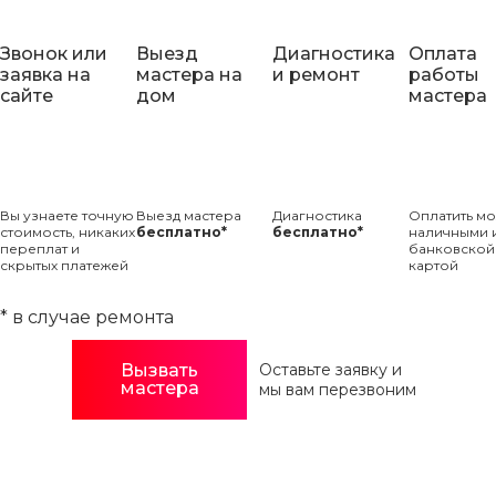
Звонок или
Выезд
Диагностика
Оплата
заявка на
мастера на
и ремонт
работы
сайте
дом
мастера
Вы узнаете точную
Выезд мастера
Диагностика
Оплатить м
стоимость, никаких
бесплатно*
бесплатно*
наличными 
переплат и
банковской
скрытых платежей
картой
* в случае ремонта
Вызвать
Оставьте заявку и
мастера
мы вам перезвоним