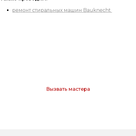
ремонт стиральных машин Bauknecht
Вызов мастера
Оставьте заявку и мы свяжемся с Вами в
течение 15 минут.
Вызвать мастера
Согласен с условиями обработки персональных
данных