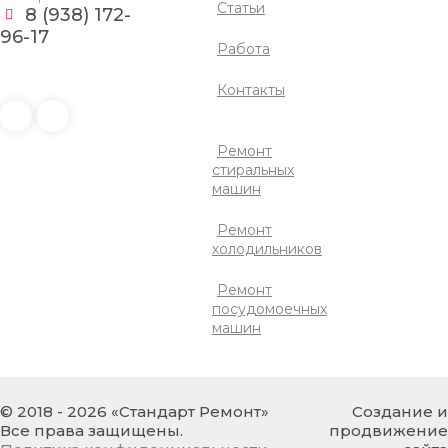
Статьи
оказалось вполне!
8 (938) 172-
96-17
Работа
СВЕТЛАНА
Контакты
Даже не думала, что мой
Ремонт
старенький холодильник
стиральных
«Бирюса» можно
машин
реанимировать так быстро и
качественно: работает как
Ремонт
новенький. Мастер приехал
холодильников
вовремя, заменил реле и
конденсатор. По стоимости
работа обошлась более чем
Ремонт
адекватно. Очень выручили
посудомоечных
меня, так как покупка нового
машин
не входила в мои планы.
© 2018 - 2026 «Стандарт Ремонт»
Создание и
Все права защищены.
продвижение
МАРИНА