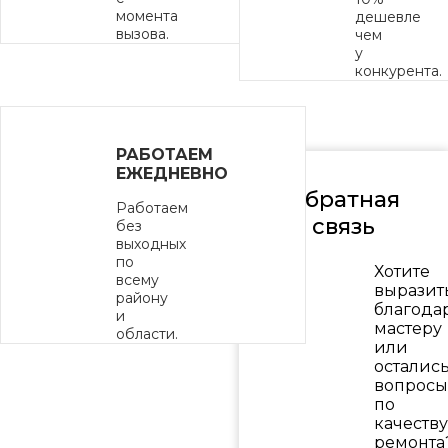
момента
дешевле
вызова.
чем
у
конкурента.
РАБОТАЕМ
ЕЖЕДНЕВНО
Обратная
Работаем
связь
без
выходных
по
Хотите
всему
выразит
району
благода
и
мастеру
области.
или
осталис
вопросы
по
качеству
ремонта