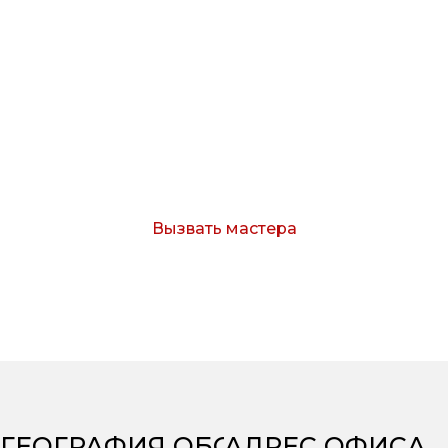
Вызов мастера
Оставьте заявку и мы свяжемся с Вами в
течение 15 минут.
Вызвать мастера
Согласен с условиями обработки персональных
данных
ГЕОГРАФИЯ ОБСЛУЖИВАНИЯ
АДРЕС ОФИСА