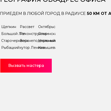
ПРИЕДЕМ В ЛЮБОЙ ГОРОД В РАДИУСЕ
50 КМ ОТ 
Щепкин
Рассвет
Октябрьский
Большой Лог
Реконструктор
Ольгинская
Старочеркасск
Верхнеподпольный
Черюмкин
Рыбацкий
хутор Ленина
Камышеваха
Вызвать мастера