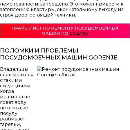
КОНДИЦИОНЕРЫ И СПЛИТ СИСТЕМЫ
неисправности, запрещено. Это может привести к
затоплению квартиры, окончательному выходу из
строя дорогостоящей техники.
ПРАЙС-ЛИСТ ПО РЕМОНТУ ПОСУДОМОЕЧНЫХ
МАШИН ПО
ССЫЛКЕ
ТОРГОВОЕ ХОЛОДИЛЬНОЕ ОБОРУДОВАНИЕ
ПОЛОМКИ И ПРОБЛЕМЫ
ПОСУДОМОЕЧНЫХ МАШИН GORENJE
МОРОЗИЛЬНЫЕ КАМЕРЫ
Владельцы
сталкиваются
с такими
ситуациями,
когда
машинка не
греет воду,
не отмывает
посуду,
разбивает
тарелки,
течет. Такие