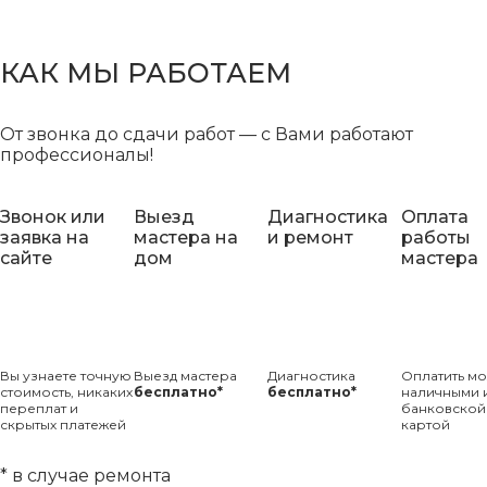
КАК МЫ РАБОТАЕМ
От звонка до сдачи работ — с Вами работают
профессионалы!
Звонок или
Выезд
Диагностика
Оплата
заявка на
мастера на
и ремонт
работы
сайте
дом
мастера
Вы узнаете точную
Выезд мастера
Диагностика
Оплатить м
стоимость, никаких
бесплатно*
бесплатно*
наличными 
переплат и
банковской
скрытых платежей
картой
* в случае ремонта