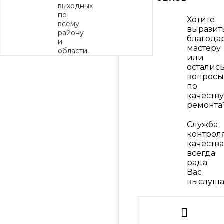
выходных
по
Хотите
всему
выразит
району
благода
и
мастеру
области.
или
осталис
вопросы
по
качеству
ремонта
Служба
контрол
качества
всегда
рада
Вас
выслуша