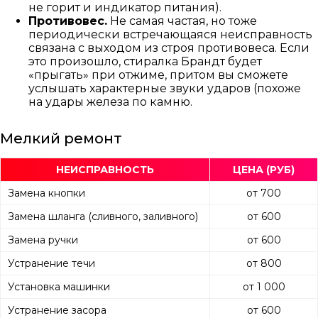
не горит и индикатор питания).
Противовес.
Не самая частая, но тоже
периодически встречающаяся неисправность
связана с выходом из строя противовеса. Если
это произошло, стиралка Брандт будет
«прыгать» при отжиме, притом вы сможете
услышать характерные звуки ударов (похоже
на удары железа по камню.
Мелкий ремонт
НЕИСПРАВНОСТЬ
ЦЕНА (РУБ)
Замена кнопки
от 700
Замена шланга (сливного, заливного)
от 600
Замена ручки
от 600
Устранение течи
от 800
Установка машинки
от 1 000
Устранение засора
от 600