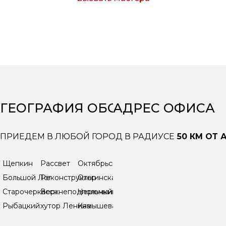
Согласен с условиями обработки персональных
данных
ГЕОГРАФИЯ ОБСЛУЖИВАНИЯ
АДРЕС ОФИСА
ПРИЕДЕМ В ЛЮБОЙ ГОРОД В РАДИУСЕ
50 КМ ОТ 
Щепкин
Рассвет
Октябрьский
Большой Лог
Реконструктор
Ольгинская
Старочеркасск
Верхнеподпольный
Черюмкин
Рыбацкий
хутор Ленина
Камышеваха