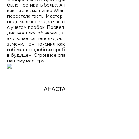
было постирать белье. А тут,
как на зло, машинка Whirlpool
перестала греть. Мастер
подъехал через два часа и это
с учетом пробок! Провел
диагностику, объяснил, в чем
заключается неполадка,
заменил тэн, пояснил, как
избежать подобных проблем
в будущем. Огромное спасибо
нашему мастеру.
АНАСТАСИЯ
Обратилась в данный сервис